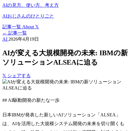
AIの見方、使い方、考え方
AIおじさんのひとりごと
記事一覧
About
𝕏
← 記事一覧
AI
2026年4月19日
AIが変える大規模開発の未来: IBMの新
ソリューションALSEAに迫る
𝕏
シェアする
## AI駆動開発の新たな一歩
日本IBMが発表した新しいAIソリューション「ALSEA」
は、AIを活用した大規模システム開発の未来を切り開くも