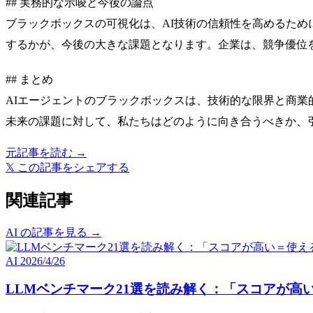
## 実務的な示唆と今後の論点
ブラックボックスの可視化は、AI技術の信頼性を高めるた
するかが、今後の大きな課題となります。企業は、競争優位
## まとめ
AIエージェントのブラックボックスは、技術的な限界と商業
未来の課題に対して、私たちはどのように向き合うべきか、
元記事を読む →
𝕏
この記事をシェアする
関連記事
AI の記事を見る →
AI
2026/4/26
LLMベンチマーク21選を読み解く：「スコアが高