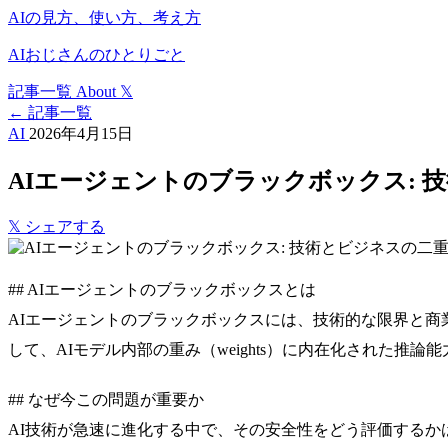
AIの見方、使い方、考え方
AIおじさんのひとりごと
記事一覧
About
𝕏
← 記事一覧
AI
2026年4月15日
AIエージェントのブラックボックス: 
𝕏
シェアする
## AIエージェントのブラックボックスとは
AIエージェントのブラックボックスには、技術的な限界と商
して、AIモデル内部の重み（weights）に内在化された
## なぜ今この問題が重要か
AI技術が急速に進化する中で、その安全性をどう評価するか