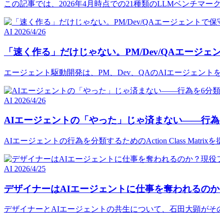
この記事では、2026年4月時点での21種類のLLMベンチ
AI
2026/4/26
「速く作る」だけじゃない。PM/Dev/QAエージ
エージェント駆動開発は、PM、Dev、QAのAIエージェン
AI
2026/4/26
AIエージェントの「やった」じゃ済まない――行為
AIエージェントの行為を分類するためのAction Class M
AI
2026/4/25
デザイナーはAIエージェントに仕事を奪われるの
デザイナーとAIエージェントの共生について、石田大顕がそ