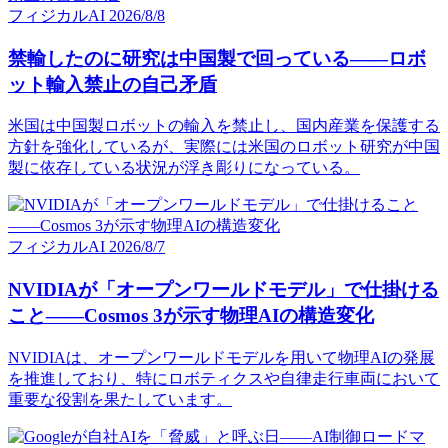
フィジカルAI
2026/8/8
禁輸したのに研究は中国製で回っている——ロボ
ット輸入禁止の自己矛盾
米国は中国製ロボットの輸入を禁止し、国内産業を保護する
方針を強化しているが、実際には米国のロボット研究が中国
製に依存している状況が浮き彫りになっている。
フィジカルAI
2026/8/7
NVIDIAが「オープンワールドモデル」で仕掛ける
こと——Cosmos 3が示す物理AIの構造変化
NVIDIAは、オープンワールドモデルを用いて物理AIの発展
を推進しており、特にロボティクスや自律走行車両において
重要な役割を果たしています。