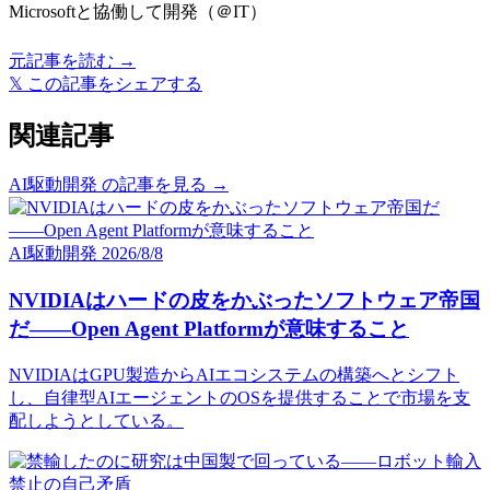
Microsoftと協働して開発（＠IT）
元記事を読む →
𝕏
この記事をシェアする
関連記事
AI駆動開発 の記事を見る →
AI駆動開発
2026/8/8
NVIDIAはハードの皮をかぶったソフトウェア帝国
だ――Open Agent Platformが意味すること
NVIDIAはGPU製造からAIエコシステムの構築へとシフト
し、自律型AIエージェントのOSを提供することで市場を支
配しようとしている。