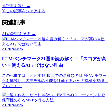
元記事を読む →
𝕏
この記事をシェアする
関連記事
AI の記事を見る →
AI
2026/4/26
LLMベンチマーク21選を読み解く：「スコアが高
い＝使えるAI」ではない理由
この記事では、2026年4月時点での21種類のLLMベンチマー
クを解説し、各モデルの性能を評価するための指標を整理し
ています。
AI
2026/4/26