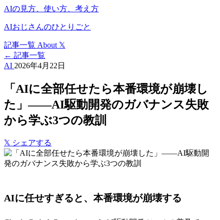
AIの見方、使い方、考え方
AIおじさんのひとりごと
記事一覧
About
𝕏
← 記事一覧
AI
2026年4月22日
「AIに全部任せたら本番環境が崩壊し
た」——AI駆動開発のガバナンス失敗
から学ぶ3つの教訓
𝕏
シェアする
AIに任せすぎると、本番環境が崩壊する