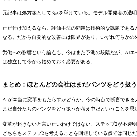
元記事は処方箋として3点を挙げている。モデル開発者の透
ただ付け加えるなら、評価手法の問題は技術的な課題である
なる。だから自発的な改善には限界があり、いずれ何らかの
労働への影響という論点も、今はまだ予測の段階だが、AI
は独立して今から始めておく必要がある。
まとめ：ほとんどの会社はまだパンツをどう扱う
AIが本当に変革をもたらすかどうか、今の時点で断言でき
まだ自分たちのパンツをどう扱うか考え中だということを思
変革が起きないと言いたいわけではない。ステップ2が不透
どちらもステップ2を考えることを回避している点では同じ