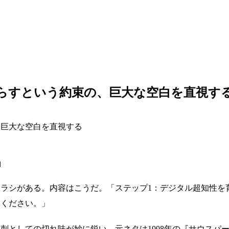
たらすという約束の、巨大な空白を直視す
」
たチラシがある。内容はこうだ。「ステップ1：デジタル超知性
てください。」
が、風刺としての切れ味が妙に鋭い。元ネタは1998年の『サウ