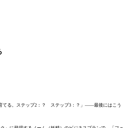
る
を育てる。ステップ2：？ ステップ3：？」——最後にはこう
スパーク』に登場するノーム（妖精）のビジネスプランで、「フェ