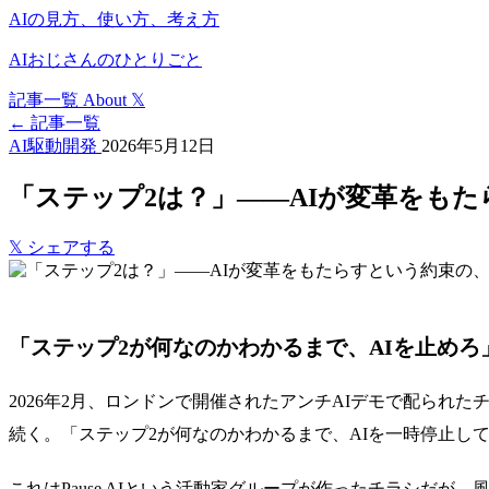
AIの見方、使い方、考え方
AIおじさんのひとりごと
記事一覧
About
𝕏
← 記事一覧
AI駆動開発
2026年5月12日
「ステップ2は？」——AIが変革をも
𝕏
シェアする
「ステップ2が何なのかわかるまで、AIを止めろ
2026年2月、ロンドンで開催されたアンチAIデモで配られ
続く。「ステップ2が何なのかわかるまで、AIを一時停止し
これはPause AIという活動家グループが作ったチラシだ