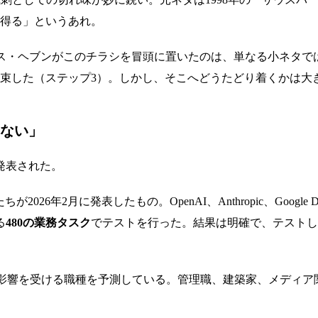
を得る」というあれ。
ス・ヘブンがこのチラシを冒頭に置いたのは、単なる小ネタでは
約束した（ステップ3）。しかし、そこへどうたどり着くかは大
ない」
発表された。
が2026年2月に発表したもの。OpenAI、Anthropic、Goo
る
480の業務タスク
でテストを行った。結果は明確で、テストし
って最も影響を受ける職種を予測している。管理職、建築家、メデ