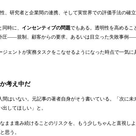
明性、研究者と企業間の連携、そして実世界での評価手法の確
と同時に、
インセンティブの問題
でもある。透明性を高めるこ
外圧——規制、顧客からの要求、あるいは目立った失敗事例—
エージェントが実務タスクをこなせるようになった時点で一気に
か考え中だ
る人間はいない。元記事の著者自身がそう書いている。「次に未
い出してほしい」と。
明なまま進み続けることのリスクを、もう少しちゃんと直視し
だと思う。