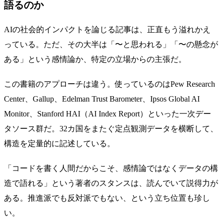
語るのか
AIの社会的インパクトを論じる記事は、正直もう溢れかえ
っている。ただ、その大半は「〜と思われる」「〜の懸念が
ある」という感情論か、特定の立場からの主張だ。
この書籍のアプローチは違う。使っているのはPew Research
Center、Gallup、Edelman Trust Barometer、Ipsos Global AI
Monitor、Stanford HAI（AI Index Report）といった一次デー
タソース群だ。32カ国をまたぐ定点観測データを横断して、
構造を定量的に記述している。
「コードを書く人間だからこそ、感情論ではなくデータの構
造で語れる」という著者のスタンスは、読んでいて説得力が
ある。推進派でも反対派でもない、という立ち位置も珍し
い。