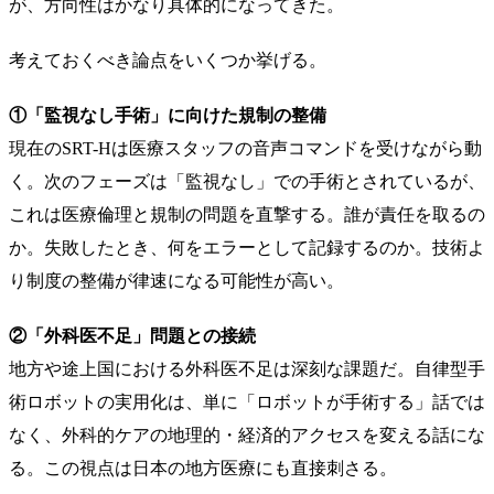
が、方向性はかなり具体的になってきた。
考えておくべき論点をいくつか挙げる。
①「監視なし手術」に向けた規制の整備
現在のSRT-Hは医療スタッフの音声コマンドを受けながら動
く。次のフェーズは「監視なし」での手術とされているが、
これは医療倫理と規制の問題を直撃する。誰が責任を取るの
か。失敗したとき、何をエラーとして記録するのか。技術よ
り制度の整備が律速になる可能性が高い。
②「外科医不足」問題との接続
地方や途上国における外科医不足は深刻な課題だ。自律型手
術ロボットの実用化は、単に「ロボットが手術する」話では
なく、外科的ケアの地理的・経済的アクセスを変える話にな
る。この視点は日本の地方医療にも直接刺さる。