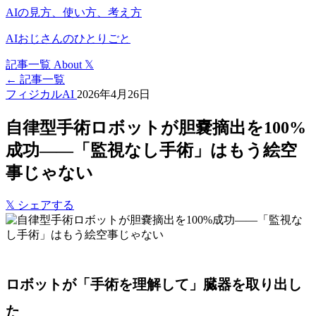
AIの見方、使い方、考え方
AIおじさんのひとりごと
記事一覧
About
𝕏
← 記事一覧
フィジカルAI
2026年4月26日
自律型手術ロボットが胆嚢摘出を100%
成功——「監視なし手術」はもう絵空
事じゃない
𝕏
シェアする
ロボットが「手術を理解して」臓器を取り出し
た