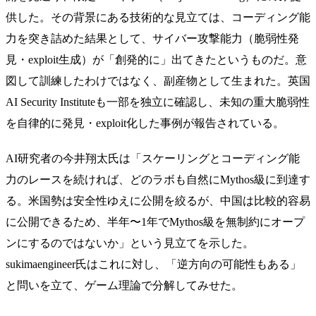
供した。その背景にある技術的な見立ては、コーディング能
力を突き詰めた結果として、サイバー攻撃能力（脆弱性発
見・exploit生成）が「創発的に」出てきたというものだ。意
図して訓練したわけではなく、副産物として生まれた。英国
AI Security Instituteも一部を独立に確認し、未知の重大脆弱性
を自律的に発見・exploit化した事例が報告されている。
AI研究者の今井翔太氏は「スケーリングとコーディング能
力のレースを続ければ、どのラボも自然にMythos級に到達す
る。米国勢は安全性ゆえに公開を絞るが、中国は比較的容易
に公開できるため、半年〜1年でMythos級を無制約にオープ
ンにするのではないか」という見立てを示した。
sukimaengineer氏はこれに対し、「逆方向の可能性もある」
と問いを立て、ゲーム理論で分解してみせた。