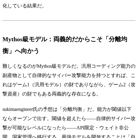
化している結果だ。
Mythos級モデル：両義的だからこそ「分離均
衡」へ向かう
難しくなるのがMythos級モデルだ。汎用コーディング能力の
副産物として自律的なサイバー攻撃能力を持つとすれば、こ
れはゲーム1（汎用モデル）の財でありながら、ゲーム2（攻
撃資産）の財でもある両義的な存在になる。
sukimaengineer氏の予想は「分離均衡」だ。能力が閾値以下
ならオープンで出す。閾値を超えたら——自律的サイバー攻
撃が可能なレベルになったら——API限定・ウェイト非公
開、国家管理へ移行する。最強モデルを開放することは「自