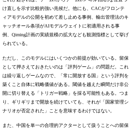
け直しを示す比較的強い兆候だ。他にも、CACがフロンテ
ィアモデルの公開を初めて差し止める事例、輸出管理法のキ
ャッチオール条項がAIモデルウェイトに初適用される事
例、Qiming計画の実績規模の拡大なども観測指標として挙げ
られている。
ただし、このモデルにはいくつかの前提が効いている。留保
として押さえておきたいのは「評判ゲーム」の問題だ。これ
は繰り返しゲームなので、「常に開放する国」という評判を
築くこと自体に戦略価値がある。閾値を越えた瞬間だけ非公
開に切り替える「トリガー戦略」を採る可能性もある。つま
り、ギリギリまで開放を続けていても、それが「国家管理シ
ナリオが否定された」ことを意味するわけではない。
また、中国を単一の合理的アクターとして扱うことへの留保