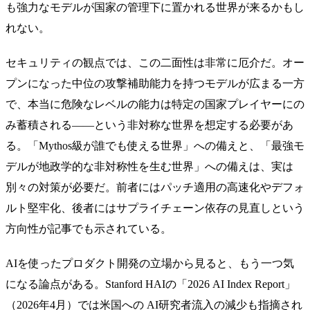
も強力なモデルが国家の管理下に置かれる世界が来るかもし
れない。
セキュリティの観点では、この二面性は非常に厄介だ。オー
プンになった中位の攻撃補助能力を持つモデルが広まる一方
で、本当に危険なレベルの能力は特定の国家プレイヤーにの
み蓄積される——という非対称な世界を想定する必要があ
る。「Mythos級が誰でも使える世界」への備えと、「最強モ
デルが地政学的な非対称性を生む世界」への備えは、実は
別々の対策が必要だ。前者にはパッチ適用の高速化やデフォ
ルト堅牢化、後者にはサプライチェーン依存の見直しという
方向性が記事でも示されている。
AIを使ったプロダクト開発の立場から見ると、もう一つ気
になる論点がある。Stanford HAIの「2026 AI Index Report」
（2026年4月）では米国への AI研究者流入の減少も指摘され