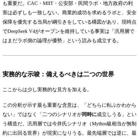
も重要だ。CAC・MIIT・公安部・民間ラボ・地方政府の利
害は必ずしも一致しない。商業的成功を求めるラボと、安全
保障を優先する当局が綱引きをしている構図があり、現時点
でDeepSeek V4がオープンを維持している事実は「汎用層で
はまだラボ側の論理が優勢」という読みも成立する。
実務的な示唆：備えるべきは二つの世界
ここからは少し実務的な見方を加える。
この分析が示す最も重要な含意は、「どちらに転ぶかわから
ない」ではなく「二つのシナリオが
同時に
成立しうる」とい
う構造だ。汎用層では今井氏シナリオ（Mythos級相当が無制
約に出回る世界）が現実になりうる。最先端層では逆に、最