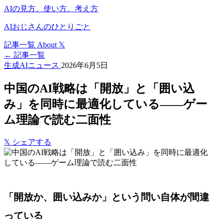
AIの見方、使い方、考え方
AIおじさんのひとりごと
記事一覧
About
𝕏
← 記事一覧
生成AIニュース
2026年6月5日
中国のAI戦略は「開放」と「囲い込
み」を同時に最適化している――ゲー
ム理論で読む二面性
𝕏
シェアする
「開放か、囲い込みか」という問い自体が間違
っている