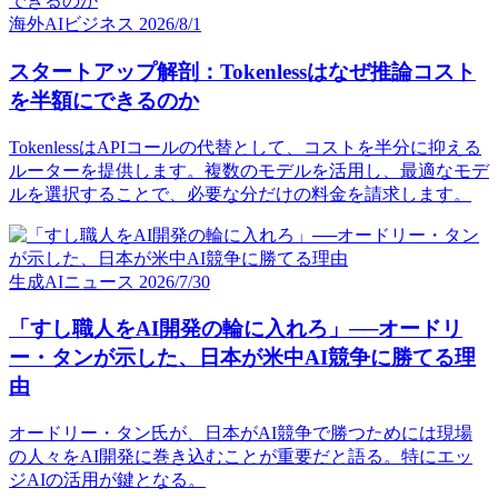
海外AIビジネス
2026/8/1
スタートアップ解剖：Tokenlessはなぜ推論コスト
を半額にできるのか
TokenlessはAPIコールの代替として、コストを半分に抑える
ルーターを提供します。複数のモデルを活用し、最適なモデ
ルを選択することで、必要な分だけの料金を請求します。
生成AIニュース
2026/7/30
「すし職人をAI開発の輪に入れろ」──オードリ
ー・タンが示した、日本が米中AI競争に勝てる理
由
オードリー・タン氏が、日本がAI競争で勝つためには現場
の人々をAI開発に巻き込むことが重要だと語る。特にエッ
ジAIの活用が鍵となる。