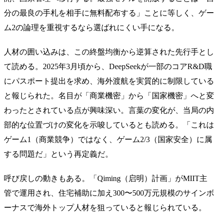
分の最良の手札を相手に無料配布する」ことに等しく、ゲー
ム2の論理を重視するなら選ばれにくい手になる。
人材の囲い込みは、この終盤均衡から逆算された先行手とし
て読める。2025年3月頃から、DeepSeekが一部のコアR&D職
にパスポート提出を求め、海外渡航を実質的に制限している
と報じられた。名目が「商業機密」から「国家機密」へと変
わったとされている点が興味深い。言葉の変化が、当局の内
部的な位置づけの変化を示唆しているとも読める。「これは
ゲーム1（商業競争）ではなく、ゲーム2/3（国家安全）に属
する問題だ」という再定義だ。
呼び戻しの動きもある。「Qiming（启明）計画」がMIIT主
管で運用され、住宅補助に加え300〜500万元規模のサインボ
ーナスで海外トップ人材を狙っていると報じられている。