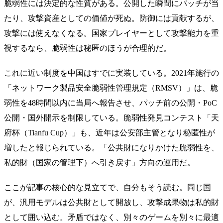
脆弱性には決定的な性質がある。公開した瞬間にパッチが当
たり、攻撃資産としての価値が死ぬ。防御には貢献するが、
攻撃には使えなくなる。国家プレイヤーとして攻撃能力を重
視するなら、脆弱性は秘匿のほうが合理的だ。
これに近い制度を中国はすでに実装している。2021年施行の
「ネットワーク製品安全脆弱性管理規定（RMSV）」は、脆
弱性を48時間以内に当局へ報告させ、パッチ前の公開・PoC
公開・国外開示を制限している。脆弱性発見コンテスト「天
府杯（Tianfu Cup）」も、近年は公安部主管となり秘匿性が
増したと報じられている。「公共財になりかけた脆弱性を、
私的財（国家の管理下）へ引き戻す」方向の運用だ。
ここが記事の核心的な見立てで、自分もそう読む。同じ国
が、汎用モデルは公共財として開放し、攻撃成果物は私的財
として囲い込む。矛盾ではなく、別々のゲームを別々に最適