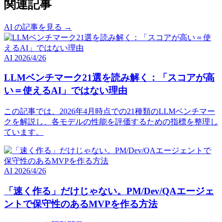
関連記事
AI の記事を見る →
AI
2026/4/26
LLMベンチマーク21選を読み解く：「スコアが高
い＝使えるAI」ではない理由
この記事では、2026年4月時点での21種類のLLMベンチマー
クを解説し、各モデルの性能を評価するための指標を整理し
ています。
AI
2026/4/26
「速く作る」だけじゃない。PM/Dev/QAエージェ
ントで保守性のあるMVPを作る方法