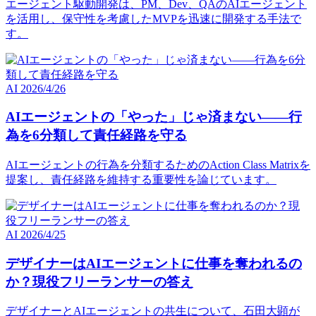
エージェント駆動開発は、PM、Dev、QAのAIエージェント
を活用し、保守性を考慮したMVPを迅速に開発する手法で
す。
AI
2026/4/26
AIエージェントの「やった」じゃ済まない――行
為を6分類して責任経路を守る
AIエージェントの行為を分類するためのAction Class Matrixを
提案し、責任経路を維持する重要性を論じています。
AI
2026/4/25
デザイナーはAIエージェントに仕事を奪われるの
か？現役フリーランサーの答え
デザイナーとAIエージェントの共生について、石田大顕が