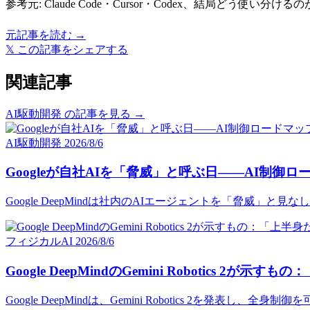
参考元:
Claude Code・Cursor・Codex、結局どう使い分けるのが正
元記事を読む →
𝕏
この記事をシェアする
関連記事
AI駆動開発 の記事を見る →
AI駆動開発
2026/8/6
Googleが自社AIを「脅威」と呼ぶ日——AI制
Google DeepMindは社内のAIエージェントを「脅威
フィジカルAI
2026/8/6
Google DeepMindのGemini Robotics
Google DeepMindは、Gemini Robotics 