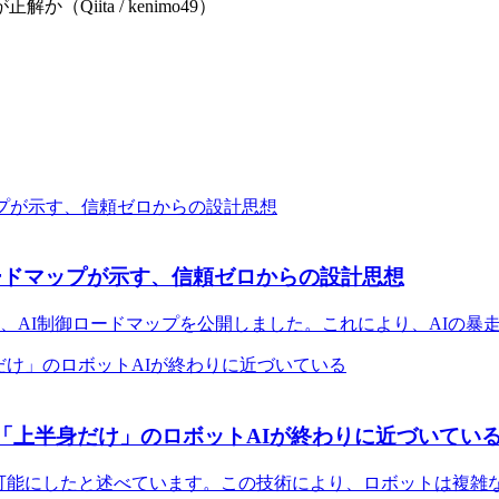
解か（Qiita / kenimo49）
御ロードマップが示す、信頼ゼロからの設計思想
」と見なし、AI制御ロードマップを公開しました。これにより、AI
 2が示すもの：「上半身だけ」のロボットAIが終わりに近づいてい
2を発表し、全身制御を可能にしたと述べています。この技術により、ロボッ