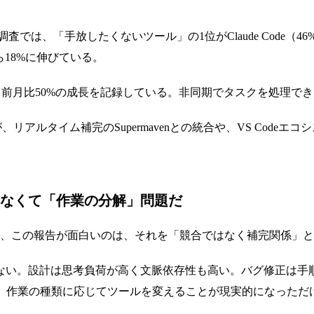
た調査では、「手放したくないツール」の1位がClaude Code（46%）だ
から18%に伸びている。
に達し、前月比50%の成長を記録している。非同期でタスクを処理
、リアルタイム補完のSupermavenとの統合や、VS Cod
なくて「作業の分解」問題だ
だ、この報告が面白いのは、それを「競合ではなく補完関係」
ない。設計は思考負荷が高く文脈依存性も高い。バグ修正は手
で、作業の種類に応じてツールを変えることが現実的になっただ