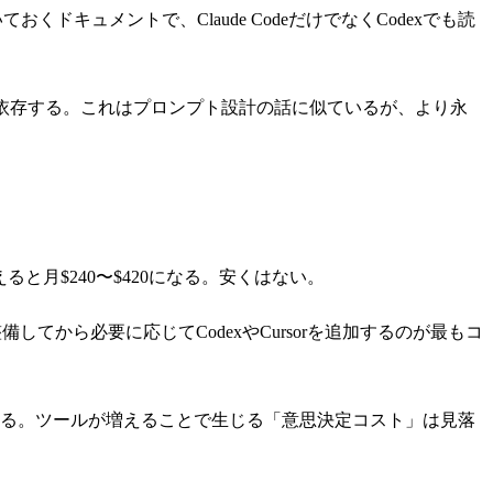
キュメントで、Claude CodeだけでなくCodexでも読
依存する。これはプロンプト設計の話に似ているが、より永
。
全部揃えると月$240〜$420になる。安くはない。
整備してから必要に応じてCodexやCursorを追加するのが最もコ
いる。ツールが増えることで生じる「意思決定コスト」は見落