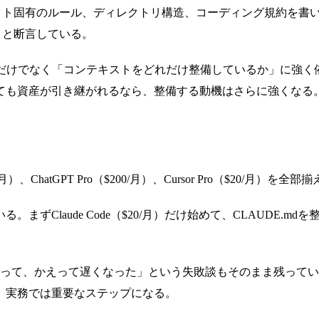
ト固有のルール、ディレクトリ構造、コーディング規約を書いておくド
」と断言している。
能だけでなく「コンテキストをどれだけ整備しているか」に強く
ても資産が引き継がれるなら、整備する動機はさらに強くなる
、ChatGPT Pro（$200/月）、Cursor Pro（$20/月）を
laude Code（$20/月）だけ始めて、CLAUDE.mdを
迷って、かえって遅くなった」という失敗談もそのまま残って
、実務では重要なステップになる。