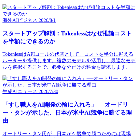
海外AIビジネス
2026/8/1
スタートアップ解剖：Tokenlessはなぜ推論コスト
を半額にできるのか
TokenlessはAPIコールの代替として、コストを半分に抑える
ルーターを提供します。複数のモデルを活用し、最適なモデ
ルを選択することで、必要な分だけの料金を請求します。
生成AIニュース
2026/7/30
「すし職人をAI開発の輪に入れろ」──オードリ
ー・タンが示した、日本が米中AI競争に勝てる理
由
オードリー・タン氏が、日本がAI競争で勝つためには現場