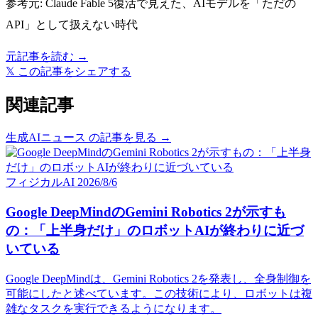
参考元:
Claude Fable 5復活で見えた、AIモデルを「ただの
API」として扱えない時代
元記事を読む →
𝕏
この記事をシェアする
関連記事
生成AIニュース の記事を見る →
フィジカルAI
2026/8/6
Google DeepMindのGemini Robotics 2が示すも
の：「上半身だけ」のロボットAIが終わりに近づ
いている
Google DeepMindは、Gemini Robotics 2を発表し、全身制御を
可能にしたと述べています。この技術により、ロボットは複
雑なタスクを実行できるようになります。