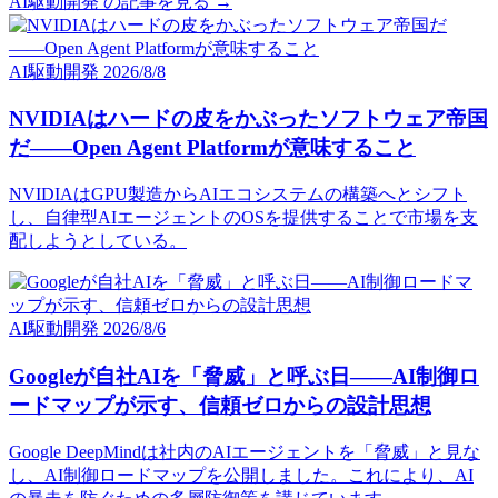
AI駆動開発 の記事を見る →
AI駆動開発
2026/8/8
NVIDIAはハードの皮をかぶったソフトウェア帝国
だ――Open Agent Platformが意味すること
NVIDIAはGPU製造からAIエコシステムの構築へとシフト
し、自律型AIエージェントのOSを提供することで市場を支
配しようとしている。
AI駆動開発
2026/8/6
Googleが自社AIを「脅威」と呼ぶ日——AI制御ロ
ードマップが示す、信頼ゼロからの設計思想
Google DeepMindは社内のAIエージェントを「脅威」と見な
し、AI制御ロードマップを公開しました。これにより、AI