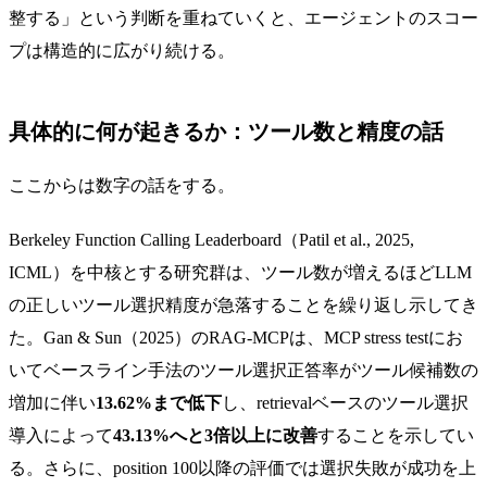
整する」という判断を重ねていくと、エージェントのスコー
プは構造的に広がり続ける。
具体的に何が起きるか：ツール数と精度の話
ここからは数字の話をする。
Berkeley Function Calling Leaderboard（Patil et al., 2025,
ICML）を中核とする研究群は、ツール数が増えるほどLLM
の正しいツール選択精度が急落することを繰り返し示してき
た。Gan & Sun（2025）のRAG-MCPは、MCP stress testにお
いてベースライン手法のツール選択正答率がツール候補数の
増加に伴い
13.62%まで低下
し、retrievalベースのツール選択
導入によって
43.13%へと3倍以上に改善
することを示してい
る。さらに、position 100以降の評価では選択失敗が成功を上