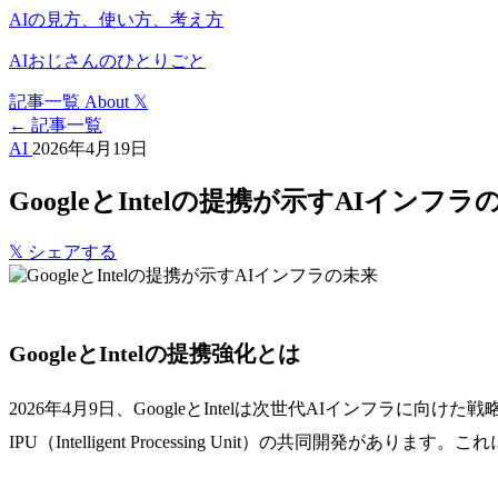
AIの見方、使い方、考え方
AIおじさんのひとりごと
記事一覧
About
𝕏
← 記事一覧
AI
2026年4月19日
GoogleとIntelの提携が示すAIインフラ
𝕏
シェアする
GoogleとIntelの提携強化とは
2026年4月9日、GoogleとIntelは次世代AIインフラに
IPU（Intelligent Processing Unit）の共