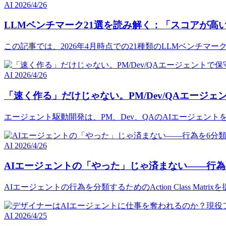
AI
2026/4/26
LLMベンチマーク21選を読み解く：「スコアが高
この記事では、2026年4月時点での21種類のLLMベンチ
AI
2026/4/26
「速く作る」だけじゃない。PM/Dev/QAエージ
エージェント駆動開発は、PM、Dev、QAのAIエージェン
AI
2026/4/26
AIエージェントの「やった」じゃ済まない――行為
AIエージェントの行為を分類するためのAction Class M
AI
2026/4/25