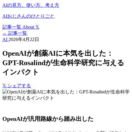
AIの見方、使い方、考え方
AIおじさんのひとりごと
記事一覧
About
𝕏
← 記事一覧
AI
2026年4月22日
OpenAIが創薬AIに本気を出した：
GPT-Rosalindが生命科学研究に与える
インパクト
𝕏
シェアする
OpenAIが汎用路線から踏み出した