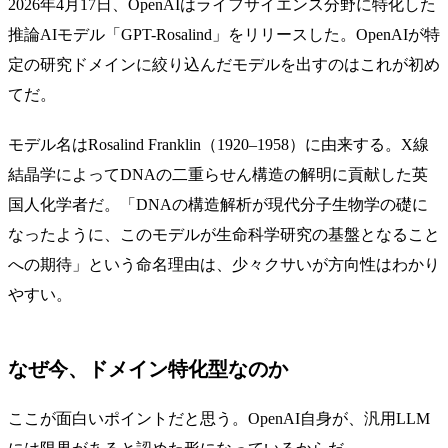
2026年4月17日、OpenAIはライフサイエンス分野に特化した
推論AIモデル「
GPT-Rosalind
」をリリースした。OpenAIが特
定の研究ドメインに絞り込んだモデルを出すのはこれが初め
てだ。
モデル名は
Rosalind Franklin
（1920–1958）に由来する。X線
結晶学によってDNAの二重らせん構造の解明に貢献した英
国人化学者だ。「DNAの構造解析が現代分子生物学の礎に
なったように、このモデルが生命科学研究の基盤となること
への期待」という命名理由は、少々クサいが方向性はわかり
やすい。
なぜ今、ドメイン特化型なのか
ここが面白いポイントだと思う。OpenAI自身が、汎用LLM