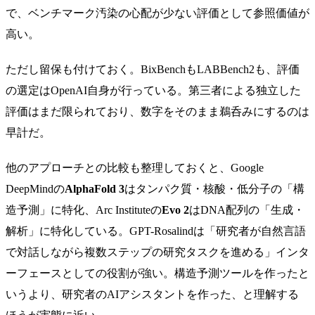
で、ベンチマーク汚染の心配が少ない評価として参照価値が
高い。
ただし留保も付けておく。BixBenchもLABBench2も、評価
の選定はOpenAI自身が行っている。第三者による独立した
評価はまだ限られており、数字をそのまま鵜呑みにするのは
早計だ。
他のアプローチとの比較も整理しておくと、Google
DeepMindの
AlphaFold 3
はタンパク質・核酸・低分子の「構
造予測」に特化、Arc Instituteの
Evo 2
はDNA配列の「生成・
解析」に特化している。GPT-Rosalindは「研究者が自然言語
で対話しながら複数ステップの研究タスクを進める」インタ
ーフェースとしての役割が強い。構造予測ツールを作ったと
いうより、研究者のAIアシスタントを作った、と理解する