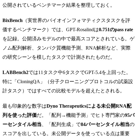
公開されているベンチマーク結果を整理しておく。
BixBench
（実世界のバイオインフォマティクスタスクを評
価するベンチマーク）では、GPT-Rosalindは
0.751のpass rate
を記録。公開済みモデルの中で最高スコアとされている。ゲ
ノム配列解析、タンパク質機能予測、RNA解析など、実際
の研究シーンを模したタスクで計測されたものだ。
LABBench2
では11タスク中6タスクでGPT-5.4を上回った。
特に「CloningQA」（分子クローニングプロトコルの試薬設
計タスク）ではすべての比較モデルを超えたとされる。
最も印象的な数字は
Dyno Therapeuticsによる未公開RNA配
列を使った評価
だ。「配列→機能予測」でヒト専門家の
95パ
ーセンタイル相当
、「配列生成」で
84パーセンタイル相当
の
スコアを出している。未公開データを使っている点は重要