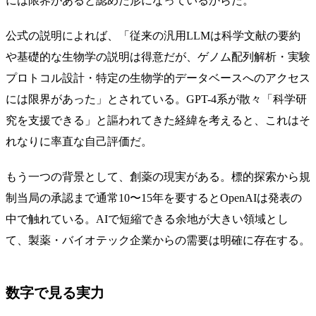
には限界があると認めた形になっているからだ。
公式の説明によれば、「従来の汎用LLMは科学文献の要約
や基礎的な生物学の説明は得意だが、ゲノム配列解析・実験
プロトコル設計・特定の生物学的データベースへのアクセス
には限界があった」とされている。GPT-4系が散々「科学研
究を支援できる」と謳われてきた経緯を考えると、これはそ
れなりに率直な自己評価だ。
もう一つの背景として、創薬の現実がある。標的探索から規
制当局の承認まで通常10〜15年を要するとOpenAIは発表の
中で触れている。AIで短縮できる余地が大きい領域とし
て、製薬・バイオテック企業からの需要は明確に存在する。
数字で見る実力