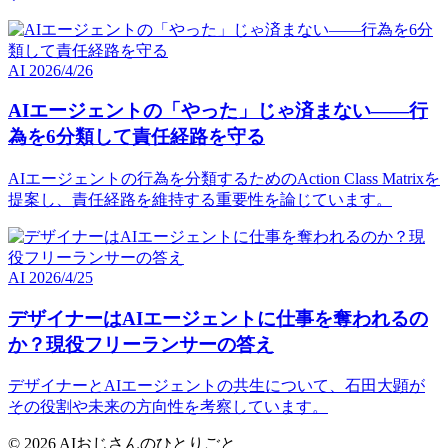
AI
2026/4/26
AIエージェントの「やった」じゃ済まない――行
為を6分類して責任経路を守る
AIエージェントの行為を分類するためのAction Class Matrixを
提案し、責任経路を維持する重要性を論じています。
AI
2026/4/25
デザイナーはAIエージェントに仕事を奪われるの
か？現役フリーランサーの答え
デザイナーとAIエージェントの共生について、石田大顕が
その役割や未来の方向性を考察しています。
© 2026 AIおじさんのひとりごと