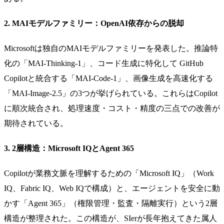
2. MAIモデルファミリー：OpenAI依存からの脱却
Microsoftは独自のMAIモデルファミリーを発表した。推論特
化の「MAI-Thinking-1」、コード生成に特化して GitHub
Copilotと統合する「MAI-Code-1」、画像生成を高速化する
「MAI-Image-2.5」の3つが挙げられている。これらはCopilot
に順次統合され、処理速度・コスト・精度の三点での改善が
期待されている。
3. 2層構造：Microsoft IQとAgent 365
Copilotが業務文脈を理解するための「Microsoft IQ」（Work
IQ、Fabric IQ、Web IQで構成）と、エージェントを安全に動
かす「Agent 365」（権限管理・監査・隔離実行）という2層
構造が整理された。この構造が、SIerが長年抱えてきた属人