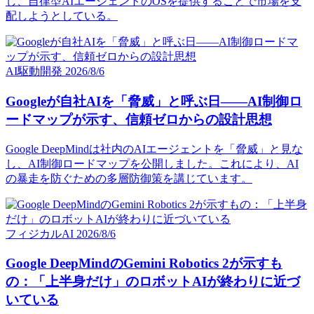
し、自律型AIエージェントのOSを提供することで市場を支
配しようとしている。
AI駆動開発
2026/8/6
Googleが自社AIを「脅威」と呼ぶ日——AI制御ロ
ードマップが示す、信頼ゼロからの設計思想
Google DeepMindは社内のAIエージェントを「脅威」と見な
し、AI制御ロードマップを公開しました。これにより、AI
の暴走を防ぐための多層防御策を講じています。
フィジカルAI
2026/8/6
Google DeepMindのGemini Robotics 2が示すも
の：「上半身だけ」のロボットAIが終わりに近づ
いている