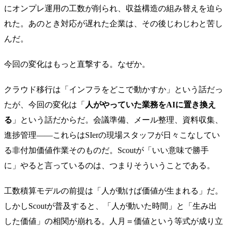
にオンプレ運用の工数が削られ、収益構造の組み替えを迫ら
れた。あのとき対応が遅れた企業は、その後じわじわと苦し
んだ。
今回の変化はもっと直撃する。なぜか。
クラウド移行は「インフラをどこで動かすか」という話だっ
たが、今回の変化は「
人がやっていた業務をAIに置き換え
る
」という話だからだ。会議準備、メール整理、資料収集、
進捗管理——これらはSIerの現場スタッフが日々こなしてい
る非付加価値作業そのものだ。Scoutが「いい意味で勝手
に」やると言っているのは、つまりそういうことである。
工数積算モデルの前提は「人が動けば価値が生まれる」だ。
しかしScoutが普及すると、「人が動いた時間」と「生み出
した価値」の相関が崩れる。人月＝価値という等式が成り立