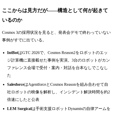
ここからは見方だが——構造として何が起きて
いるのか
Cosmos 3の採用状況を見ると、発表会デモで終わっていない
事例がすでに出ている。
IntBot
はGTC 2026で、Cosmos Reason2をロボットのエッ
ジ計算機に直接載せた事例を実演。3台のロボットがカン
ファレンス会場で受付・案内・対話を台本なしでこなし
た
Salesforce
はAgentforceとCosmos Reasonを組み合わせて自
社ロボットの映像を解析し、インシデント解決時間を約2
倍速にしたと公表
LEM Surgical
は手術支援ロボットDynamisの自律アームを