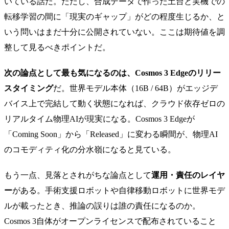
いている話だ。ただし、合成データで作った土台と実機での
転移学習の間に「現実のギャップ」がどの程度生じるか、と
いう問いはまだ十分に公開されていない。ここは期待値を調
整して見るべきポイントだ。
次の論点として最も気になるのは、Cosmos 3 Edgeのリリー
スタイミング
だ。世界モデル本体（16B / 64B）がエッジデ
バイス上で完結して動く状態になれば、クラウド依存ゼロの
リアルタイム物理AIが現実になる。Cosmos 3 Edgeが
「Coming Soon」から「Released」に変わる瞬間が、物理AI
のコモディティ化の分水嶺になると見ている。
もう一点、見落とされがちな論点として
運用・責任のレイヤ
ー
がある。手術支援ロボットや自律移動ロボットに世界モデ
ルが載ったとき、推論の誤りは誰の責任になるのか。
Cosmos 3自体がオープンライセンスで配布されていること