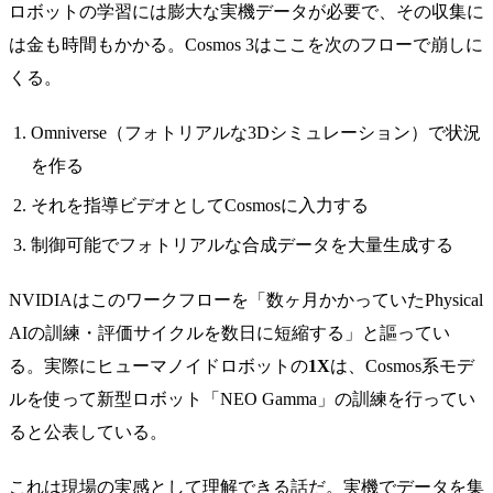
ロボットの学習には膨大な実機データが必要で、その収集に
は金も時間もかかる。Cosmos 3はここを次のフローで崩しに
くる。
Omniverse（フォトリアルな3Dシミュレーション）で状況
を作る
それを指導ビデオとしてCosmosに入力する
制御可能でフォトリアルな合成データを大量生成する
NVIDIAはこのワークフローを「数ヶ月かかっていたPhysical
AIの訓練・評価サイクルを数日に短縮する」と謳ってい
る。実際にヒューマノイドロボットの
1X
は、Cosmos系モデ
ルを使って新型ロボット「NEO Gamma」の訓練を行ってい
ると公表している。
これは現場の実感として理解できる話だ。実機でデータを集