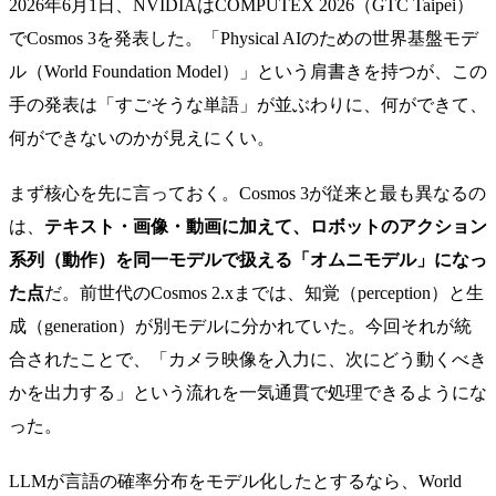
2026年6月1日、NVIDIAはCOMPUTEX 2026（GTC Taipei）
でCosmos 3を発表した。「Physical AIのための世界基盤モデ
ル（World Foundation Model）」という肩書きを持つが、この
手の発表は「すごそうな単語」が並ぶわりに、何ができて、
何ができないのかが見えにくい。
まず核心を先に言っておく。Cosmos 3が従来と最も異なるの
は、
テキスト・画像・動画に加えて、ロボットのアクション
系列（動作）を同一モデルで扱える「オムニモデル」になっ
た点
だ。前世代のCosmos 2.xまでは、知覚（perception）と生
成（generation）が別モデルに分かれていた。今回それが統
合されたことで、「カメラ映像を入力に、次にどう動くべき
かを出力する」という流れを一気通貫で処理できるようにな
った。
LLMが言語の確率分布をモデル化したとするなら、World