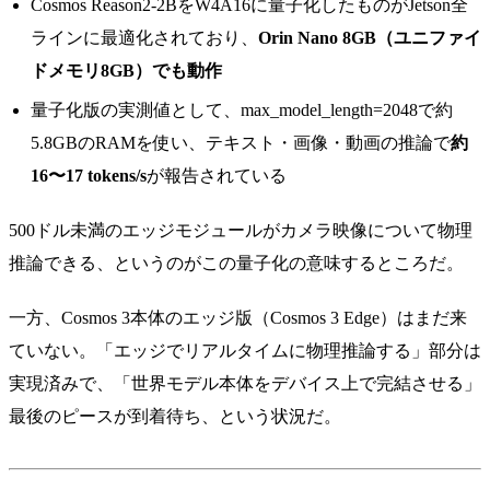
Cosmos Reason2-2BをW4A16に量子化したものがJetson全
ラインに最適化されており、
Orin Nano 8GB（ユニファイ
ドメモリ8GB）でも動作
量子化版の実測値として、max_model_length=2048で約
5.8GBのRAMを使い、テキスト・画像・動画の推論で
約
16〜17 tokens/s
が報告されている
500ドル未満のエッジモジュールがカメラ映像について物理
推論できる、というのがこの量子化の意味するところだ。
一方、Cosmos 3本体のエッジ版（Cosmos 3 Edge）はまだ来
ていない。「エッジでリアルタイムに物理推論する」部分は
実現済みで、「世界モデル本体をデバイス上で完結させる」
最後のピースが到着待ち、という状況だ。