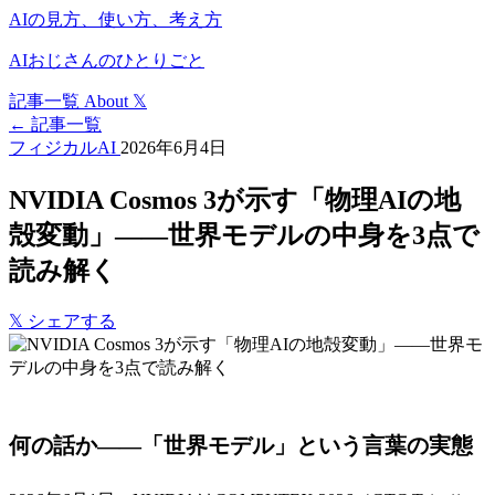
AIの見方、使い方、考え方
AIおじさんのひとりごと
記事一覧
About
𝕏
← 記事一覧
フィジカルAI
2026年6月4日
NVIDIA Cosmos 3が示す「物理AIの地
殻変動」——世界モデルの中身を3点で
読み解く
𝕏
シェアする
何の話か——「世界モデル」という言葉の実態