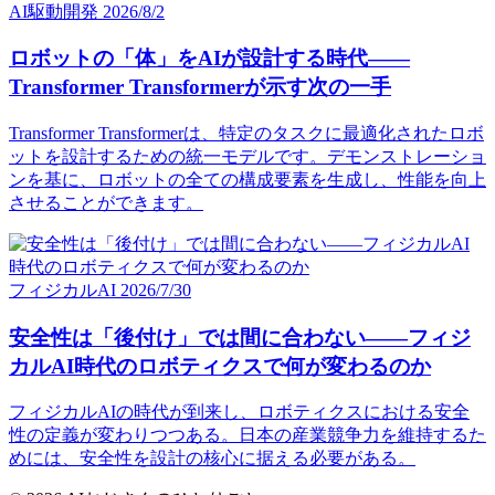
AI駆動開発
2026/8/2
ロボットの「体」をAIが設計する時代——
Transformer Transformerが示す次の一手
Transformer Transformerは、特定のタスクに最適化されたロボ
ットを設計するための統一モデルです。デモンストレーショ
ンを基に、ロボットの全ての構成要素を生成し、性能を向上
させることができます。
フィジカルAI
2026/7/30
安全性は「後付け」では間に合わない——フィジ
カルAI時代のロボティクスで何が変わるのか
フィジカルAIの時代が到来し、ロボティクスにおける安全
性の定義が変わりつつある。日本の産業競争力を維持するた
めには、安全性を設計の核心に据える必要がある。