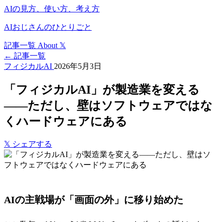
AIの見方、使い方、考え方
AIおじさんのひとりごと
記事一覧
About
𝕏
← 記事一覧
フィジカルAI
2026年5月3日
「フィジカルAI」が製造業を変える
——ただし、壁はソフトウェアではな
くハードウェアにある
𝕏
シェアする
AIの主戦場が「画面の外」に移り始めた