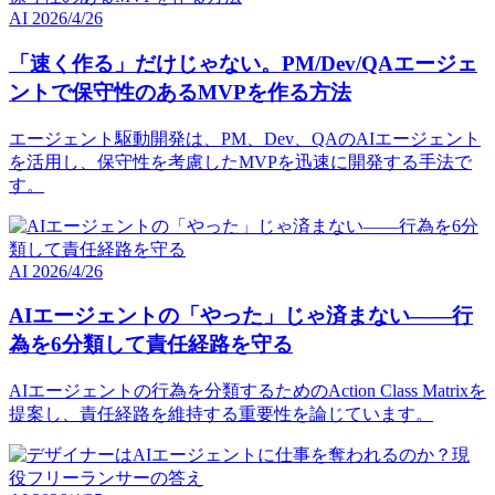
AI
2026/4/26
「速く作る」だけじゃない。PM/Dev/QAエージェ
ントで保守性のあるMVPを作る方法
エージェント駆動開発は、PM、Dev、QAのAIエージェント
を活用し、保守性を考慮したMVPを迅速に開発する手法で
す。
AI
2026/4/26
AIエージェントの「やった」じゃ済まない――行
為を6分類して責任経路を守る
AIエージェントの行為を分類するためのAction Class Matrixを
提案し、責任経路を維持する重要性を論じています。