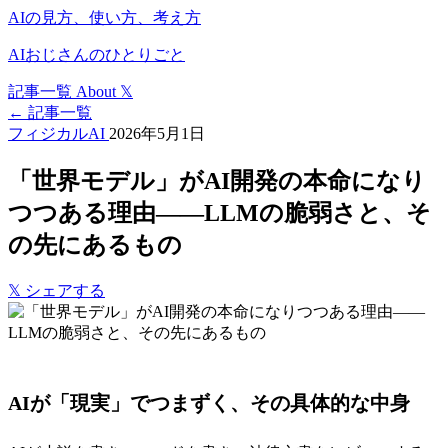
AIの見方、使い方、考え方
AIおじさんのひとりごと
記事一覧
About
𝕏
← 記事一覧
フィジカルAI
2026年5月1日
「世界モデル」がAI開発の本命になり
つつある理由——LLMの脆弱さと、そ
の先にあるもの
𝕏
シェアする
AIが「現実」でつまずく、その具体的な中身