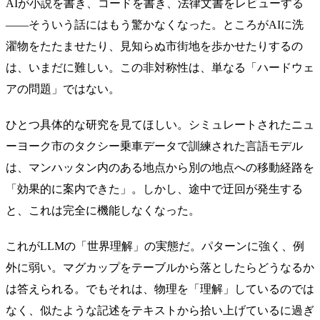
AIが小説を書き、コードを書き、法律文書をレビューする
——そういう話にはもう驚かなくなった。ところがAIに洗
濯物をたたませたり、見知らぬ市街地を歩かせたりするの
は、いまだに難しい。この非対称性は、単なる「ハードウェ
アの問題」ではない。
ひとつ具体的な研究を見てほしい。シミュレートされたニュ
ーヨーク市のタクシー乗車データで訓練された言語モデル
は、マンハッタン内のある地点から別の地点への移動経路を
「効果的に案内できた」。しかし、途中で迂回が発生する
と、これは完全に機能しなくなった。
これがLLMの「世界理解」の実態だ。パターンに強く、例
外に弱い。マグカップをテーブルから落としたらどうなるか
は答えられる。でもそれは、物理を「理解」しているのでは
なく、似たような記述をテキストから拾い上げているに過ぎ