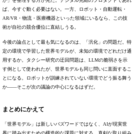
か」を整理する方が先だ。デジタル完結のプロダクトであれ
ば、今すぐ動く必要はない。一方、ロボット・自動運転・
AR/VR・物流・医療機器といった領域にいるなら、この技
術が自社の競合優位に直結しうる。
今後の論点として最も気になるのは、「汎化」の問題だ。特
定の環境で学習した世界モデルが、未知の環境でどれだけ通
用するか。タクシー研究の迂回問題は、LLMの脆弱さを示
す例として使われたが、世界モデルも同じ問いに直面するこ
とになる。ロボットが訓練されていない環境でどう振る舞う
か——そこが次の議論の中心になるはずだ。
まとめにかえて
「世界モデル」は新しいバズワードではなく、AIが現実世
界に踏み出すための構造的な課題に対する、真剣な取り組み