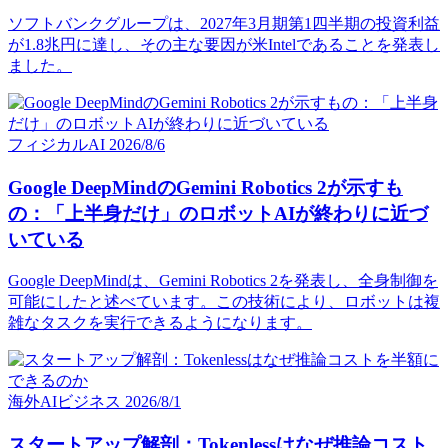
ソフトバンクグループは、2027年3月期第1四半期の投資利益
が1.8兆円に達し、その主な要因が米Intelであることを発表し
ました。
フィジカルAI
2026/8/6
Google DeepMindのGemini Robotics 2が示すも
の：「上半身だけ」のロボットAIが終わりに近づ
いている
Google DeepMindは、Gemini Robotics 2を発表し、全身制御を
可能にしたと述べています。この技術により、ロボットは複
雑なタスクを実行できるようになります。
海外AIビジネス
2026/8/1
スタートアップ解剖：Tokenlessはなぜ推論コスト