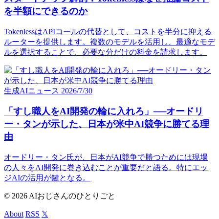
を半額にできるのか
TokenlessはAPIコールの代替として、コストを半分に抑える
ルーターを提供します。複数のモデルを活用し、最適なモデ
ルを選択することで、必要な分だけの料金を請求します。
生成AIニュース
2026/7/30
「すし職人をAI開発の輪に入れろ」──オードリ
ー・タンが示した、日本が米中AI競争に勝てる理
由
オードリー・タン氏が、日本がAI競争で勝つためには現場
の人々をAI開発に巻き込むことが重要だと語る。特にエッ
ジAIの活用が鍵となる。
© 2026 AIおじさんのひとりごと
About
RSS
𝕏