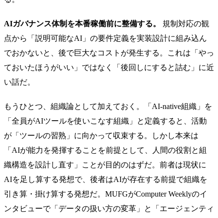
AIガバナンス体制を本番稼働前に整備する。
規制対応の観
点から「説明可能なAI」の要件定義を実装設計に組み込ん
でおかないと、後で巨大なコストが発生する。これは「やっ
ておいたほうがいい」ではなく「後回しにすると詰む」に近
い話だ。
もうひとつ、組織論として加えておく。「AI-native組織」を
「全員がAIツールを使いこなす組織」と定義すると、活動
が「ツールの習熟」に向かって収束する。しかし本来は
「AIが能力を発揮することを前提として、人間の役割と組
織構造を設計し直す」ことが目的のはずだ。前者は現状に
AIを足し算する発想で、後者はAIが存在する前提で組織を
引き算・掛け算する発想だ。MUFGがComputer Weeklyのイ
ンタビューで「データの扱い方の変革」と「エージェンティ