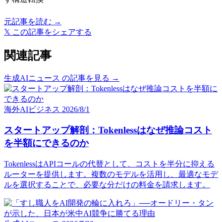
元記事を読む →
𝕏
この記事をシェアする
関連記事
生成AIニュース の記事を見る →
海外AIビジネス
2026/8/1
スタートアップ解剖：Tokenlessはなぜ推論コスト
を半額にできるのか
TokenlessはAPIコールの代替として、コストを半分に抑える
ルーターを提供します。複数のモデルを活用し、最適なモデ
ルを選択することで、必要な分だけの料金を請求します。