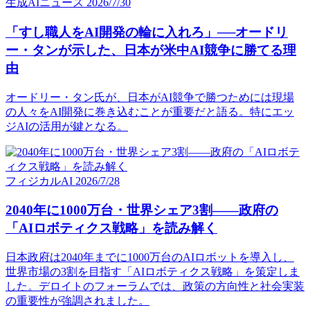
生成AIニュース
2026/7/30
「すし職人をAI開発の輪に入れろ」──オードリ
ー・タンが示した、日本が米中AI競争に勝てる理
由
オードリー・タン氏が、日本がAI競争で勝つためには現場
の人々をAI開発に巻き込むことが重要だと語る。特にエッ
ジAIの活用が鍵となる。
フィジカルAI
2026/7/28
2040年に1000万台・世界シェア3割——政府の
「AIロボティクス戦略」を読み解く
日本政府は2040年までに1000万台のAIロボットを導入し、
世界市場の3割を目指す「AIロボティクス戦略」を策定しま
した。デロイトのフォーラムでは、政策の方向性と社会実装
の重要性が強調されました。