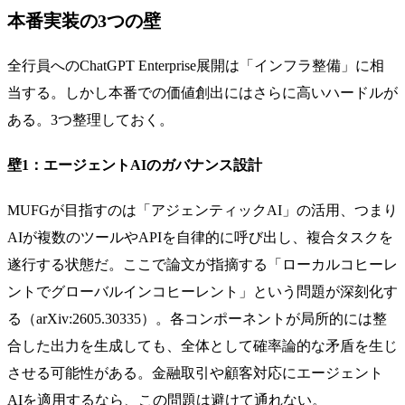
本番実装の3つの壁
全行員へのChatGPT Enterprise展開は「インフラ整備」に相
当する。しかし本番での価値創出にはさらに高いハードルが
ある。3つ整理しておく。
壁1：エージェントAIのガバナンス設計
MUFGが目指すのは「アジェンティックAI」の活用、つまり
AIが複数のツールやAPIを自律的に呼び出し、複合タスクを
遂行する状態だ。ここで論文が指摘する「ローカルコヒーレ
ントでグローバルインコヒーレント」という問題が深刻化す
る（arXiv:2605.30335）。各コンポーネントが局所的には整
合した出力を生成しても、全体として確率論的な矛盾を生じ
させる可能性がある。金融取引や顧客対応にエージェント
AIを適用するなら、この問題は避けて通れない。