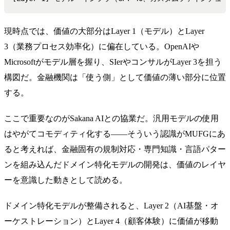
現時点では、価値の大部分はLayer 1（モデル）とLayer
3（業務プロセス効率化）に偏在している。OpenAIや
Microsoftがモデル層を握り、SIerやコンサルがLayer 3を担う
構図だ。金融機関は「使う側」として価値の薄い部分に位置
する。
ここで重要なのがSakana AIとの協業だ。汎用モデルの使用
はやがてコモディティ化する——そういう認識がMUFGにあ
ると考えれば、金融固有の規制対応・専門知識・言語パター
ンを組み込んだドメイン特化モデルの開発は、価値のレイヤ
ーを意識した動きとして読める。
ドメイン特化モデルが整備されると、Layer 2（AI基盤・オ
ーケストレーション）とLayer 4（顧客体験）に価値が移動