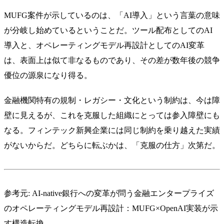
MUFG案件が示しているのは、「AI導入」という言葉の意味
が分岐し始めているということだ。ツール配布としてのAI
導入と、オペレーティングモデル再設計としてのAI変革
は、表面上は似て非なるものであり、その差が数年後の競争
優位の源泉になり得る。
金融機関特有の規制・レガシー・文化という制約は、今は障
壁に見えるが、これを克服した組織にとっては参入障壁にも
なる。フィンテック新興企業には同じ制約を乗り越えた実績
がないからだ。どちらに転ぶかは、「克服の仕方」次第だ。
参考元:
AI-native銀行への変革が問う金融エンタープライズ
のオペレーティングモデル再設計：MUFG×OpenAI実装が示
す構造転換