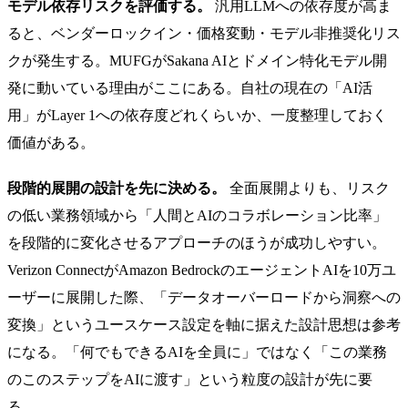
モデル依存リスクを評価する。
汎用LLMへの依存度が高ま
ると、ベンダーロックイン・価格変動・モデル非推奨化リス
クが発生する。MUFGがSakana AIとドメイン特化モデル開
発に動いている理由がここにある。自社の現在の「AI活
用」がLayer 1への依存度どれくらいか、一度整理しておく
価値がある。
段階的展開の設計を先に決める。
全面展開よりも、リスク
の低い業務領域から「人間とAIのコラボレーション比率」
を段階的に変化させるアプローチのほうが成功しやすい。
Verizon ConnectがAmazon BedrockのエージェントAIを10万ユ
ーザーに展開した際、「データオーバーロードから洞察への
変換」というユースケース設定を軸に据えた設計思想は参考
になる。「何でもできるAIを全員に」ではなく「この業務
のこのステップをAIに渡す」という粒度の設計が先に要
る。