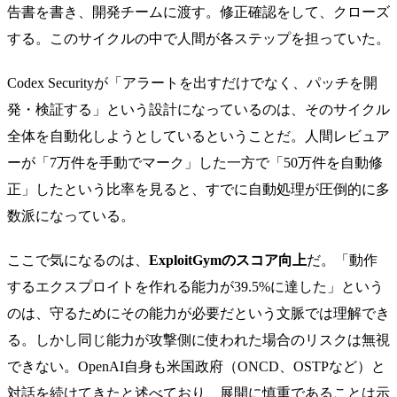
告書を書き、開発チームに渡す。修正確認をして、クローズ
する。このサイクルの中で人間が各ステップを担っていた。
Codex Securityが「アラートを出すだけでなく、パッチを開
発・検証する」という設計になっているのは、そのサイクル
全体を自動化しようとしているということだ。人間レビュア
ーが「7万件を手動でマーク」した一方で「50万件を自動修
正」したという比率を見ると、すでに自動処理が圧倒的に多
数派になっている。
ここで気になるのは、
ExploitGymのスコア向上
だ。「動作
するエクスプロイトを作れる能力が39.5%に達した」という
のは、守るためにその能力が必要だという文脈では理解でき
る。しかし同じ能力が攻撃側に使われた場合のリスクは無視
できない。OpenAI自身も米国政府（ONCD、OSTPなど）と
対話を続けてきたと述べており、展開に慎重であることは示