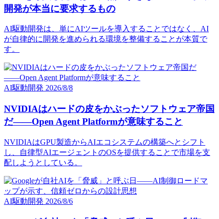
開発が本当に要求するもの
AI駆動開発は、単にAIツールを導入することではなく、AI
が自律的に開発を進められる環境を整備することが本質で
す。
AI駆動開発
2026/8/8
NVIDIAはハードの皮をかぶったソフトウェア帝国
だ――Open Agent Platformが意味すること
NVIDIAはGPU製造からAIエコシステムの構築へとシフト
し、自律型AIエージェントのOSを提供することで市場を支
配しようとしている。
AI駆動開発
2026/8/6