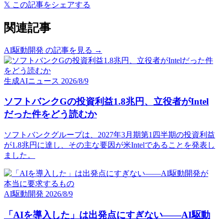
𝕏
この記事をシェアする
関連記事
AI駆動開発 の記事を見る →
生成AIニュース
2026/8/9
ソフトバンクGの投資利益1.8兆円、立役者がIntel
だった件をどう読むか
ソフトバンクグループは、2027年3月期第1四半期の投資利益
が1.8兆円に達し、その主な要因が米Intelであることを発表し
ました。
AI駆動開発
2026/8/9
「AIを導入した」は出発点にすぎない——AI駆動