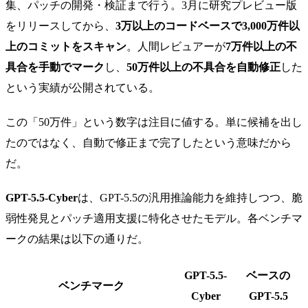
集、パッチの開発・検証まで行う。3月に研究プレビュー版
をリリースしてから、
3万以上のコードベースで3,000万件以
上のコミットをスキャン
。人間レビュアーが
7万件以上の不
具合を手動でマーク
し、
50万件以上の不具合を自動修正
した
という実績が公開されている。
この「50万件」という数字は注目に値する。単に候補を出し
たのではなく、自動で修正まで完了したという意味だから
だ。
GPT-5.5-Cyber
は、GPT-5.5の汎用推論能力を維持しつつ、脆
弱性発見とパッチ適用支援に特化させたモデル。各ベンチマ
ークの結果は以下の通りだ。
GPT-5.5-
ベースの
ベンチマーク
Cyber
GPT-5.5